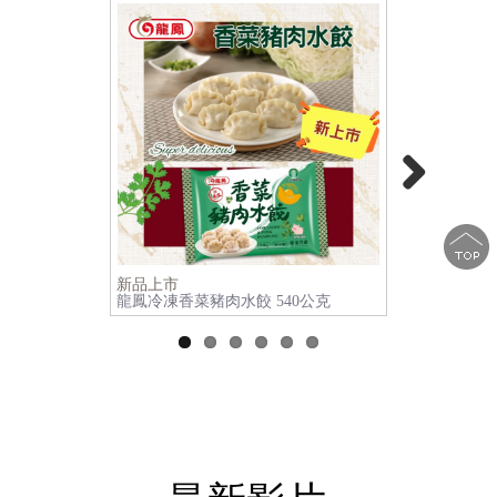
Next
新品上市
新品上市
龍鳳冷凍香菜豬肉水餃 540公克
Magnum 
巧克力雪糕