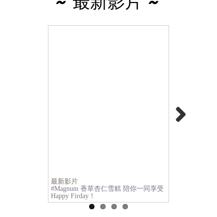
~ 最新影片 ~
Next
最新影片
最新影片
#Magnum 香草杏仁雪糕 陪你一同享受
出國必吃的 #
Happy Firday！