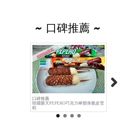
~ 口碑推薦 ~
Next
口碑推薦
口碑推薦
韓國樂天PEPERO巧克力棒變身脆皮雪
全聯冰品｜B
糕
色甜筒