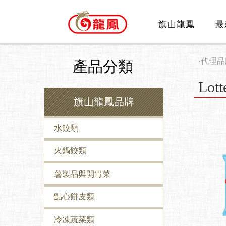
旗山龍鳳
最
‧
代理品
產品分類
Lo
旗山龍鳳品牌
水餃類
火鍋餃類
薯製品與開胃菜
點心餅皮類
冷凍蔬菜類